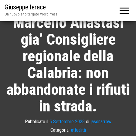
L’appello di
Giuseppe Ierace
Un nuovo sito targato WordPress
Marcello Anastasi
gia’ Consigliere
regionale della
Calabria: non
abbandonate i rifiuti
in strada.
Pubblicato il
5 Settembre 2023
di
jasonarrow
Categoria:
attualità