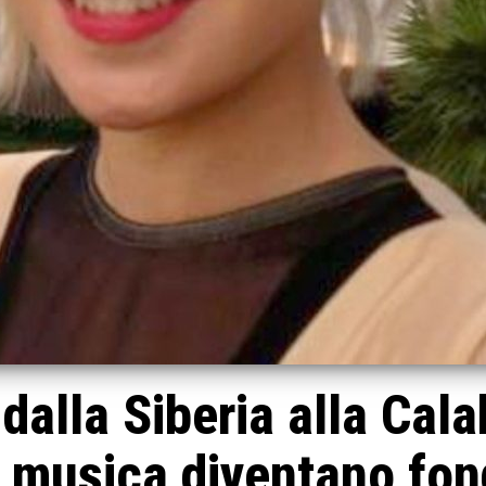
dalla Siberia alla Calab
a musica diventano fo