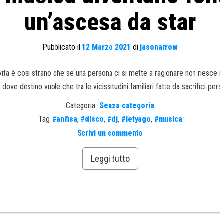
un’ascesa da star
Pubblicato il
12 Marzo 2021
di
jasonarrow
vita è cosi strano che se una persona ci si mette a ragionare non riesc
ove destino vuole che tra le vicissitudini familiari fatte da sacrifici pers
Categoria:
Senza categoria
Tag
#anfisa
,
#disco
,
#dj
,
#letyago
,
#musica
Scrivi un commento
Leggi tutto