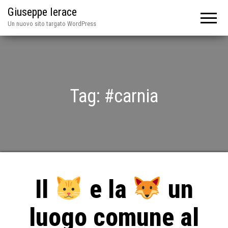
Giuseppe Ierace
Un nuovo sito targato WordPress
Tag:
#carnia
Il
e la
un
luogo comune al