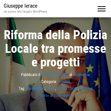
Giuseppe Ierace
Un nuovo sito targato WordPress
Riforma della Polizia
Locale tra promesse
e progetti
Pubblicato il
13 Febbraio 2021
di
jasonarrow
Categoria:
attualità
Tag
Costituzione
,
Diritti
,
Polizia Locale
,
Riforma
Scrivi un commento