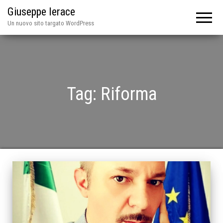
Giuseppe Ierace
Un nuovo sito targato WordPress
Tag:
Riforma